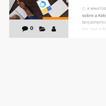
8 MINUTO
sobre a Keb
lançamentos
0
por que a K
maiores e m
produtos dig
sobre o que
mercado, vo
agência de 
prefira, pr
que é um in