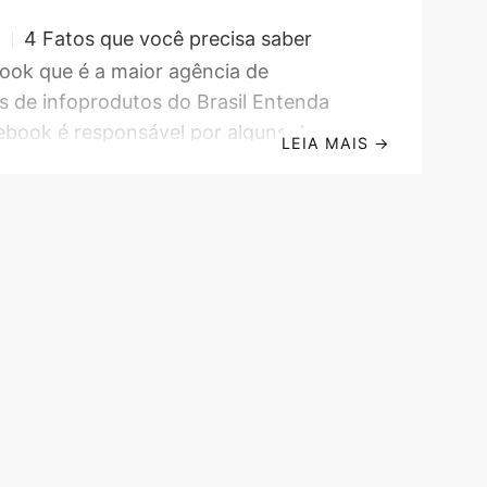
4 Fatos que você precisa saber
S
ook que é a maior agência de
 de infoprodutos do Brasil Entenda
ebook é responsável por alguns dos
LEIA MAIS
→
ais lucrativos lançamentos de
itais do Brasil Antes de falarmos
 é a Kebook e qual o nosso papel no
cê precisa entender o que é uma
lançamentos de infoprodutos ou, caso
odutos digitais. Caso você não imagine o
foproduto,