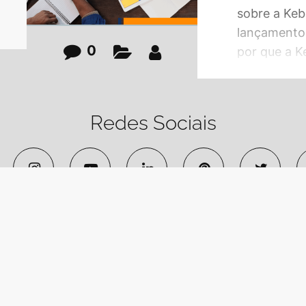
sobre a Keb
lançamentos
0
por que a K
maiores e m
produtos dig
sobre o que
Redes Sociais
mercado, vo
agência de 
prefira, pr
que é um in
Blog
· 2026 ©Kebook, Todos os direitos reservados | Produzido