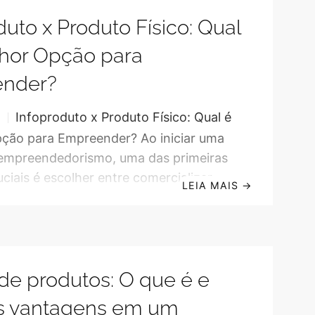
ásicos necessários. Você precisa de
duto x Produto Físico: Qual
lara, ferramentas adequadas e uma
de marketing para garantir que seu
hor Opção para
 alcance o público certo. Além disso,
nder?
Infoproduto x Produto Físico: Qual é
S
ção para Empreender? Ao iniciar uma
 empreendedorismo, uma das primeiras
ciais é escolher entre comercializar
LEIA MAIS
→
s ou produtos físicos. Cada opção
cterísticas únicas que podem
 diretamente o sucesso do seu negócio.
o, exploraremos as diferenças,
 de produtos: O que é e
e desvantagens de cada modelo para
tomar a melhor decisão. O que são
as vantagens em um