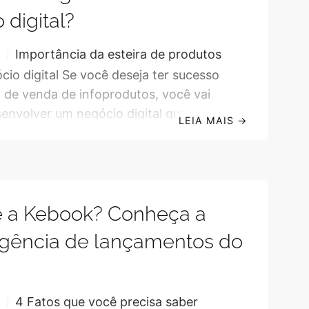
s? Infoprodutos são produtos digitais
 digital?
o principal objetivo transmitir
to ou informação. Eles podem ser
Importância da esteira de produtos
S
io digital Se você deseja ter sucesso
de venda de infoprodutos, você vai
senvolver um negócio digital que
LEIA MAIS
→
os os seus potenciais clientes nos 4
onsciência com relação aos problemas
Desde o público frio, totalmente alheio
as e à existência de soluções, o
é a Kebook? Conheça a
rno que entendeu que tem um
s ainda desconhece a existência de
agência de lançamentos do
 público quente que entendeu que tem
4 Fatos que você precisa saber
S