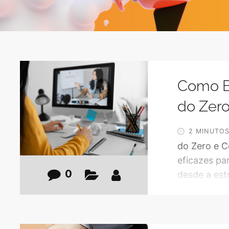
Como Es
do Zer
2 MINUTO
do Zero e C
eficazes par
0
desde a est
práticas pa
Criar um Cur
do seu curs