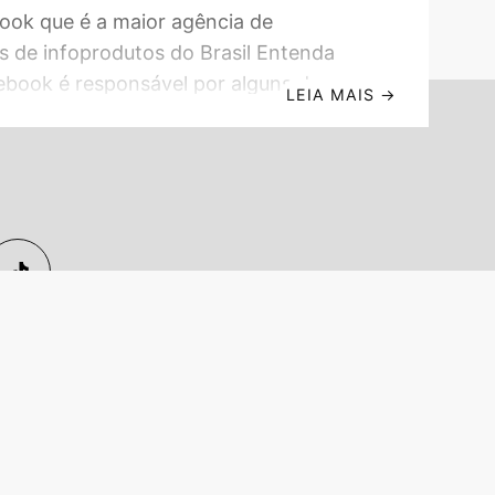
ook que é a maior agência de
 de infoprodutos do Brasil Entenda
ebook é responsável por alguns dos
LEIA MAIS
→
ais lucrativos lançamentos de
itais do Brasil Antes de falarmos
 é a Kebook e qual o nosso papel no
cê precisa entender o que é uma
lançamentos de infoprodutos ou, caso
odutos digitais. Caso você não imagine o
foproduto,