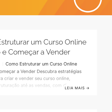
truturar um Curso Online
o e Começar a Vender
Como Estruturar um Curso Online
S
omeçar a Vender Descubra estratégias
a criar e vender seu curso online,
ruturação até as vendas, com dicas
LEIA MAIS
→
ra iniciantes. O Que é Necessário Para
so Online? Antes de iniciar a criação
o online, é essencial compreender os